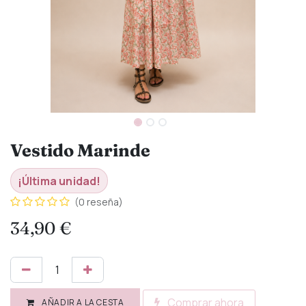
Vestido Marinde
¡Última unidad!
(0 reseña)
34,90
€
Comprar ahora
AÑADIR A LA CESTA