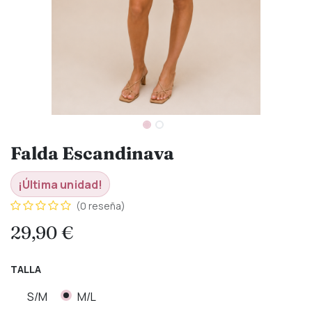
Falda Escandinava
¡Última unidad!
(0 reseña)
29,90
€
TALLA
S/M
M/L