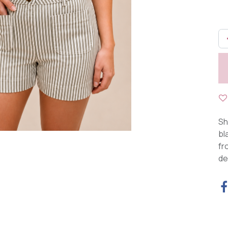
Sh
bl
fr
de