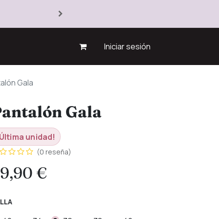
Iniciar sesión
alón Gala
antalón Gala
Última unidad!
(0 reseña)
9,90
€
LLA