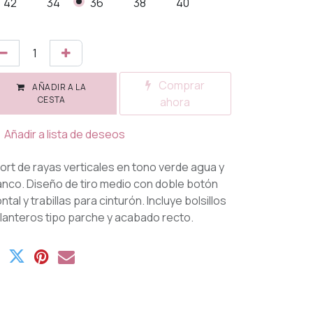
42
34
36
38
40
Comprar
AÑADIR A LA
CESTA
ahora
Añadir a lista de deseos
ort de rayas verticales en tono verde agua y
anco. Diseño de tiro medio con doble botón
ontal y trabillas para cinturón. Incluye bolsillos
lanteros tipo parche y acabado recto.