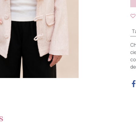
Ta
Ch
ci
co
de
s