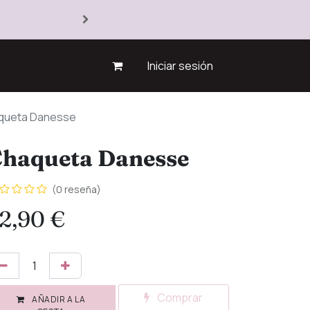
Iniciar sesión
queta Danesse
haqueta Danesse
(0 reseña)
2,90
€
Comprar
AÑADIR A LA