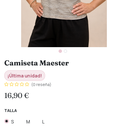
Camiseta Maester
¡Última unidad!
(0 reseña)
16,90
€
TALLA
S
M
L