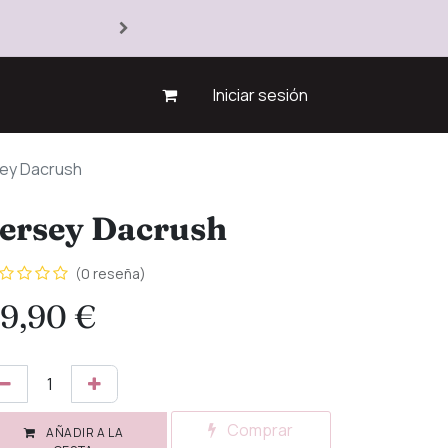
Iniciar sesión
ey Dacrush
ersey Dacrush
(0 reseña)
9,90
€
Comprar
AÑADIR A LA