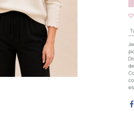
Ta
Je
pi
Di
de
Co
co
es