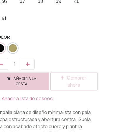
36
37
38
39
40
41
OLOR
Comprar
AÑADIR A LA
CESTA
ahora
Añadir a lista de deseos
ndalia plana de diseño minimalista con pala
cha estructurada y abertura central. Suela
na con acabado efecto cuero y plantilla