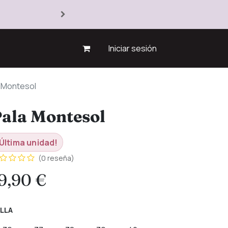
Iniciar sesión
 Montesol
ala Montesol
Última unidad!
(0 reseña)
9,90
€
LLA