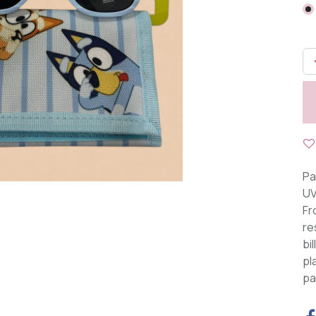
Pa
UV
Fr
re
bi
pl
pa