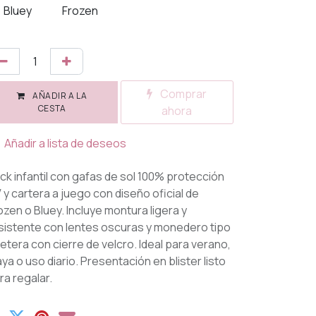
Bluey
Frozen
Comprar
AÑADIR A LA
CESTA
ahora
Añadir a lista de deseos
ck infantil con gafas de sol 100% protección
 y cartera a juego con diseño oficial de
ozen o Bluey. Incluye montura ligera y
sistente con lentes oscuras y monedero tipo
lletera con cierre de velcro. Ideal para verano,
aya o uso diario. Presentación en blister listo
ra regalar.