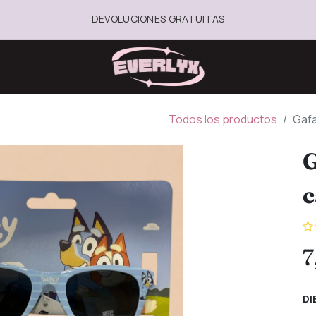
DEVOLUCIONES GRATUITAS
Todos los productos
Gafa
G
c
7
DI