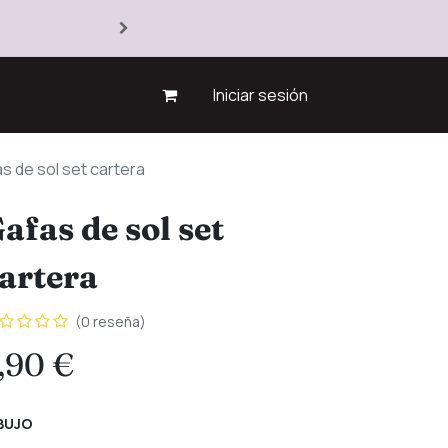
Iniciar sesión
s de sol set cartera
afas de sol set
artera
(0 reseña)
,90
€
BUJO