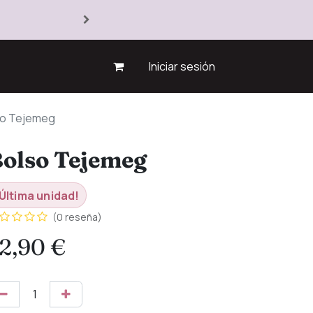
Iniciar sesión
so Tejemeg
olso Tejemeg
Última unidad!
(0 reseña)
2,90
€