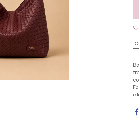
C
Bo
tr
co
Fo
o 