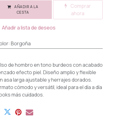
Comprar
AÑADIR A LA
CESTA
ahora
Añadir a lista de deseos
olor
:
Borgoña
lso de hombro en tono burdeos con acabado
enzado efecto piel. Diseño amplio y flexible
n asa larga ajustable y herrajes dorados.
rmato cómodo y versátil, ideal para el día a día
looks más cuidados.