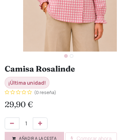
Camisa Rosalinde
¡Última unidad!
(0 reseña)
29,90
€
Comprar ahora
AÑADIR A LA CESTA