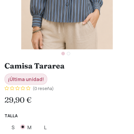
Camisa Tararea
¡Última unidad!
(0 reseña)
29,90
€
TALLA
S
M
L