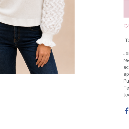
Ta
Je
re
ac
ap
Pu
Te
to