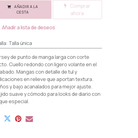
Comprar
AÑADIR A LA
CESTA
ahora
Añadir a lista de deseos
lla
:
Talla única
rsey de punto de manga larga con corte
cto. Cuello redondo con ligero volante en el
abado. Mangas con detalle de tul y
licaciones en relieve que aportan textura.
ños y bajo acanalados para mejor ajuste.
jido suave y cómodo para looks de diario con
que especial.