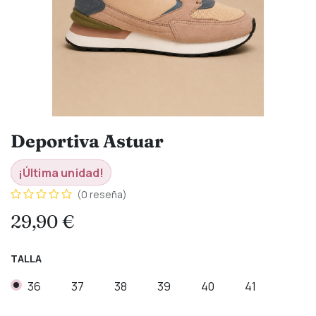
Deportiva Astuar
¡Última unidad!
(0 reseña)
29,90
€
TALLA
36
37
38
39
40
41