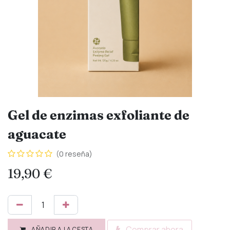
Gel de enzimas exfoliante de
aguacate
(0 reseña)
19,90
€
Comprar ahora
AÑADIR A LA CESTA