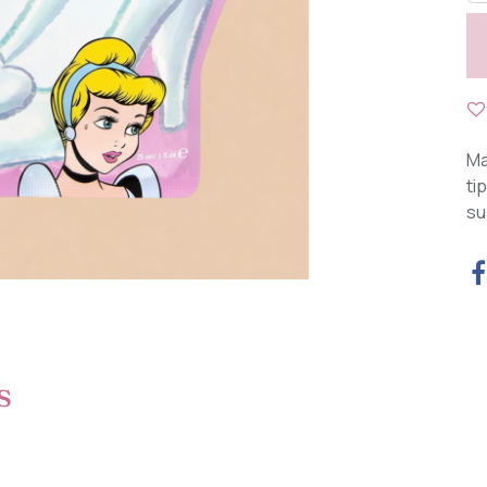
Ma
ti
su
s