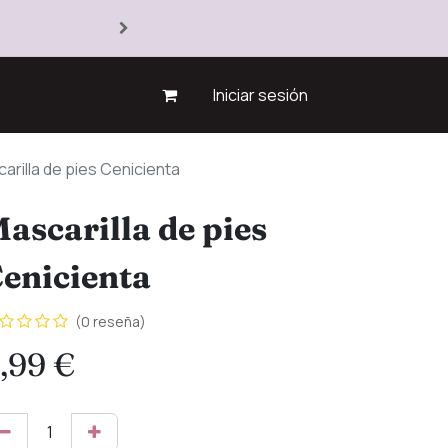
Iniciar sesión
arilla de pies Cenicienta
ascarilla de pies
enicienta
(0 reseña)
,99
€