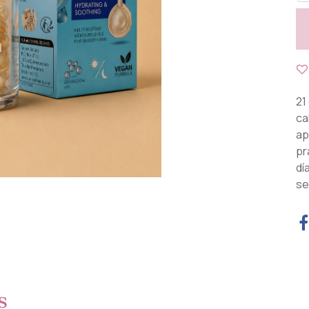
21
ca
ap
pr
dí
se
s