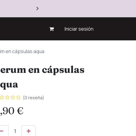
Iniciar sesión
m en cápsulas aqua
erum en cápsulas
aqua
(0 reseña)
,90
€