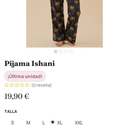
Pijama Ishani
¡Última unidad!
(0 reseña)
19,90
€
TALLA
S
M
L
XL
XXL