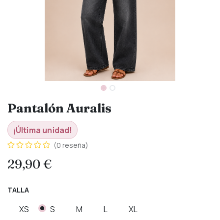
Pantalón Auralis
¡Última unidad!
(0 reseña)
29,90
€
TALLA
XS
S
M
L
XL