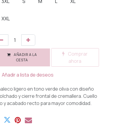
3XL
S
M
L
XL
XXL
Comprar
AÑADIR A LA
CESTA
ahora
Añadir a lista de deseos
aleco ligero en tono verde oliva con diseño
olchado y cierre frontal de cremallera. Cuello
to y acabado recto para mayor comodidad.