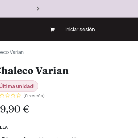
Iniciar sesión
eco Varian
haleco Varian
Última unidad!
(0 reseña)
9,90
€
LLA