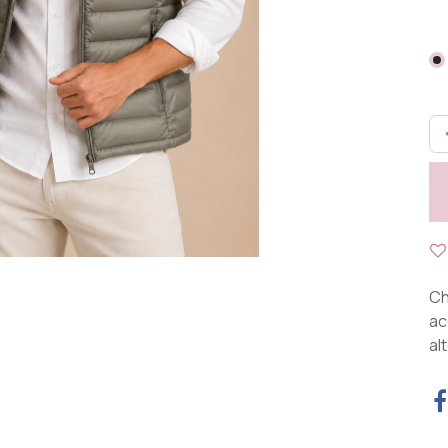
Ch
ac
al