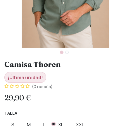
Camisa Thoren
¡Última unidad!
(0 reseña)
29,90
€
TALLA
S
M
L
XL
XXL