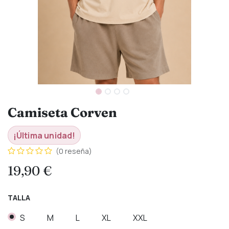
Camiseta Corven
¡Última unidad!
(0 reseña)
19,90
€
TALLA
S
M
L
XL
XXL