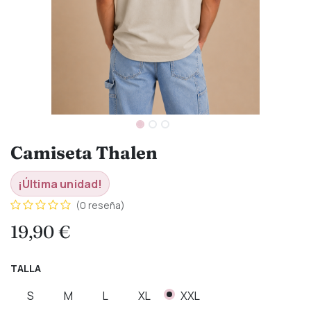
Camiseta Thalen
¡Última unidad!
(0 reseña)
19,90
€
TALLA
S
M
L
XL
XXL