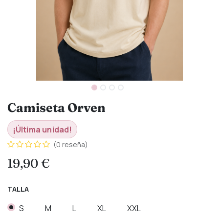
Camiseta Orven
¡Última unidad!
(0 reseña)
19,90
€
TALLA
S
M
L
XL
XXL