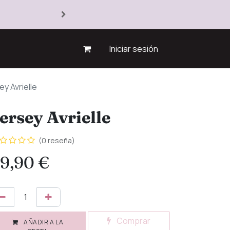
Iniciar sesión
ey Avrielle
ersey Avrielle
(0 reseña)
9,90
€
Comprar
AÑADIR A LA