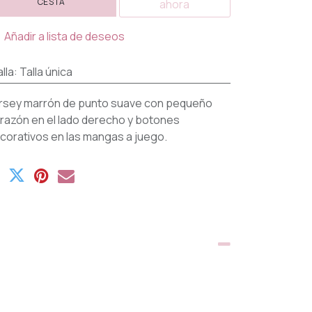
CESTA
ahora
Añadir a lista de deseos
lla
:
Talla única
rsey marrón de punto suave con pequeño
razón en el lado derecho y botones
corativos en las mangas a juego.