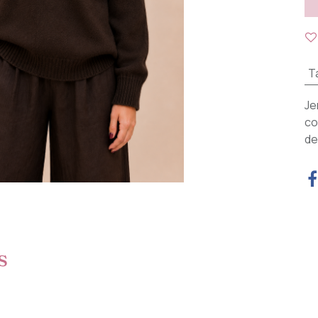
Ta
Je
co
de
s