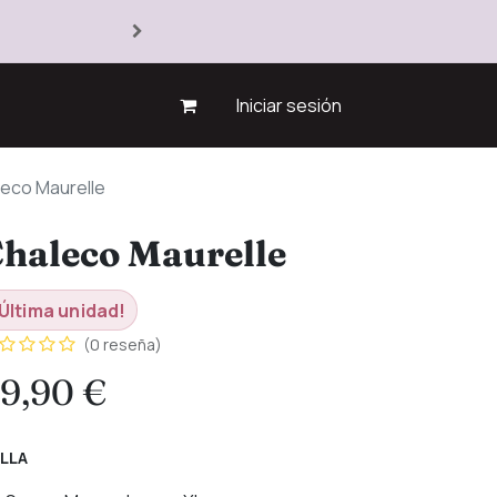
Iniciar sesión
eco Maurelle
haleco Maurelle
Última unidad!
(0 reseña)
9,90
€
LLA