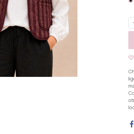
Ch
li
ma
Co
ot
lo