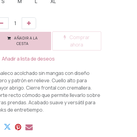
S
M
L
XL
Comprar
AÑADIR A LA
CESTA
ahora
Añadir a lista de deseos
aleco acolchado sin mangas con diseño
gero y patrón en relieve. Cuello alto para
yor abrigo. Cierre frontal con cremallera.
rte recto cómodo que permite llevarlo sobre
ras prendas. Acabado suave y versátil para
oks de entretiempo.