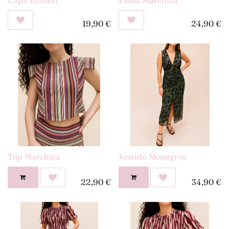
19,90
€
24,90
€
Top Marchica
Vestido Monegros
22,90
€
34,90
€