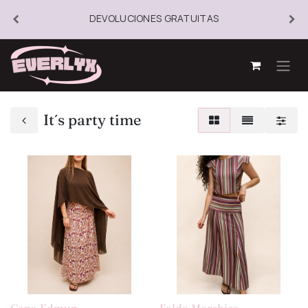
DEVOLUCIONES GRATUITAS
It´s party time
Capa Edmun
Falda Marchica