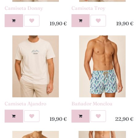
Camiseta Donny
Camiseta Troy
19,90
€
19,90
€
Camiseta Ajandro
Bañador Moncloa
19,90
€
22,90
€