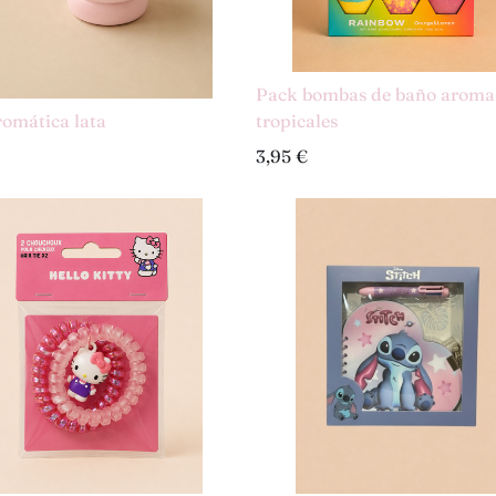
Pack bombas de baño aroma
romática lata
tropicales
3,95
€