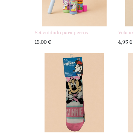
Set cuidado para perros
Vela a
15,00
€
4,95
€