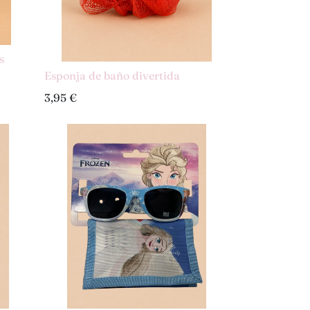
s
Esponja de baño divertida
3,95
€