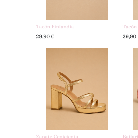
Tacón Finlandia
Tacón 
29,90
€
29,90
Zapato Cenicienta
Bailar