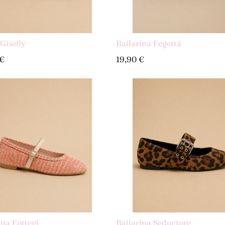
Giselly
Bailarina Fegettá
€
19,90
€
ina Fottegi
Bailarina Seductore