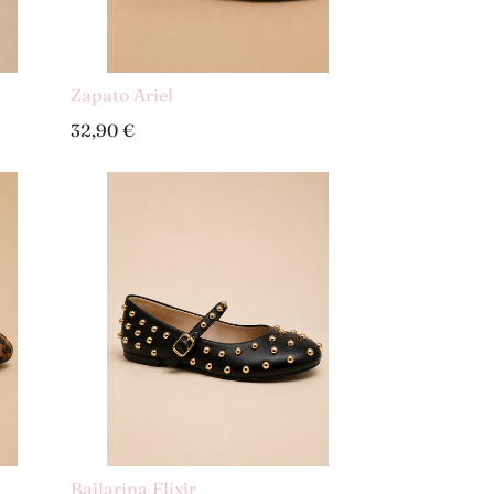
Zapato Ariel
32,90
€
Bailarina Elixir