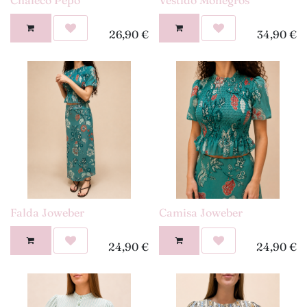
26,90
€
34,90
€
Falda Joweber
Camisa Joweber
24,90
€
24,90
€