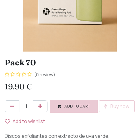
Pack 70
(0 review)
19.90
€
Buy now
ADD TO CART
Add to wishlist
Discos exfoliantes con extracto de uva verde,