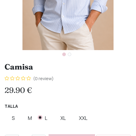
Camisa
(0 review)
29.90
€
TALLA
S
M
L
XL
XXL